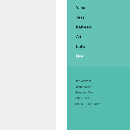
Yana
Tess
Kahleesi
Ari
Belle
Nya
Der Wolfhof
Oliver Keller
Gresgen 39a
79669 Zell
Tel.: 07625/924993