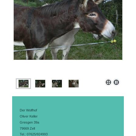
Der Wolfhof
Oliver Keller
Gresgen 39a
79669 Zell
Tel.: 07625/924993