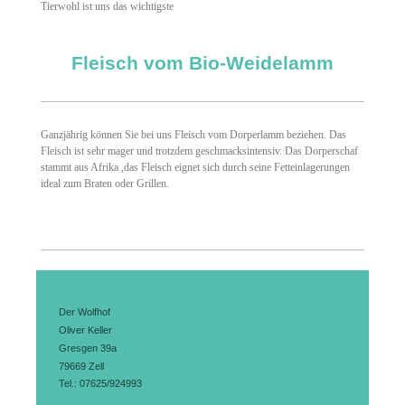
Tierwohl ist uns das wichtigste
Fleisch vom Bio-Weidelamm
Ganzjährig können Sie bei uns Fleisch vom Dorperlamm beziehen. Das
Fleisch
ist sehr mager und trotzdem geschmacksintensiv. Das Dorperschaf
stammt aus Afrika ,das Fleisch eignet sich durch seine Fetteinlagerungen
ideal zum Braten oder Grillen.
Der Wolfhof
Oliver Keller
Gresgen 39a
79669 Zell
Tel.: 07625/924993