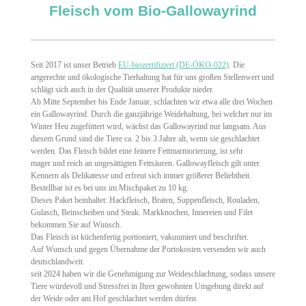
Fleisch vom Bio-Gallowayrind
Seit 2017 ist unser Betrieb
EU-biozertifiziert (DE-ÖKO-022)
. Die
artgerechte und ökologische Tierhaltung hat für uns großen Stellenwert und
schlägt sich auch in der Qualität unserer Produkte nieder.
Ab Mitte September bis Ende Januar, schlachten wir etwa alle drei Wochen
ein Gallowayrind. Durch die ganzjährige Weidehaltung, bei welcher nur im
Winter Heu zugefüttert wird, wächst das Gallowayrind nur langsam. Aus
diesem Grund sind die Tiere ca. 2 bis 3 Jahre alt, wenn sie geschlachtet
werden. Das Fleisch bildet eine feinere Fettmarmorierung, ist sehr
mager und reich an ungesättigten Fettsäuren. Gallowayfleisch gilt unter
Kennern als Delikatesse und erfreut sich immer größerer Beliebtheit.
Bestellbar ist es bei uns im Mischpaket zu 10 kg.
Dieses Paket beinhaltet: Hackfleisch, Braten, Suppenfleisch, Rouladen,
Gulasch, Beinscheiben und Steak. Markknochen, Innereien und Filet
bekommen Sie auf Wunsch.
Das Fleisch ist küchenfertig portioniert, vakuumiert und beschriftet.
Auf Wunsch und gegen Übernahme der Portokosten versenden wir auch
deutschlandweit.
seit 2024 haben wir die Genehmigung zur Weideschlachtung, sodass unsere
Tiere würdevoll und Stressfrei in Ihrer gewohnten Umgebung direkt auf
der Weide oder am Hof geschlachtet werden dürfen.